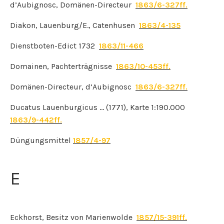
d’Aubignosc, Domänen-Directeur
1863/6-327ff.
Diakon, Lauenburg/E., Catenhusen
1863/4-135
Dienstboten-Edict 1732
1863/11-466
Domainen, Pachterträgnisse
1863/10-453ff.
Domänen-Directeur, d’Aubignosc
1863/6-327ff.
Ducatus Lauenburgicus … (1771), Karte 1:190.000
1863/9-442ff.
Düngungsmittel
1857/4-97
E
Eckhorst, Besitz von Marienwolde
1857/15-391ff.