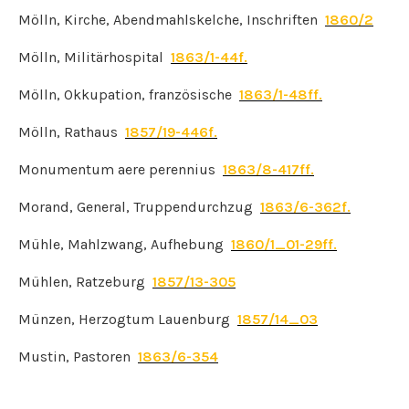
Mölln, Kirche, Abendmahlskelche, Inschriften
1860/2
Mölln, Militärhospital
1863/1-44f.
Mölln, Okkupation, französische
1863/1-48ff.
Mölln, Rathaus
1857/19-446f.
Monumentum aere perennius
1863/8-417ff.
Morand, General, Truppendurchzug
1863/6-362f.
Mühle, Mahlzwang, Aufhebung
1860/1_01-29ff.
Mühlen, Ratzeburg
1857/13-305
Münzen, Herzogtum Lauenburg
1857/14_03
Mustin, Pastoren
1863/6-354