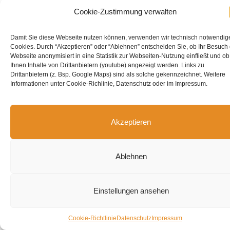
Cookie-Zustimmung verwalten
1860/8
Prozeßkarten, Sachsenwald
1863/9-439ff.
Damit Sie diese Webseite nutzen können, verwenden wir technisch notwendig
Cookies. Durch “Akzeptieren” oder “Ablehnen” entscheiden Sie, ob Ihr Besuch
Prozeßstatistik, Amt Steinhorst
1860/7
Webseite anonymisiert in eine Statistik zur Webseiten-Nutzung einfließt und ob
Ihnen Inhalte von Drittanbietern (youtube) angezeigt werden. Links zu
Drittanbietern (z. Bsp. Google Maps) sind als solche gekennzeichnet. Weitere
Informationen unter Cookie-Richlinie, Datenschutz oder im Impressum.
Q
Akzeptieren
Quartal-Opfer
1863/5-281
Quoad allodium
1857/1-15
Ablehnen
R
Einstellungen ansehen
Cookie-Richtlinie
Datenschutz
Impressum