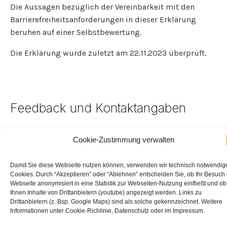
Die Aussagen bezüglich der Vereinbarkeit mit den
Barrierefreiheitsanforderungen in dieser Erklärung
beruhen auf einer Selbstbewertung.
Die Erklärung wurde zuletzt am 22.11.2023 überprüft.
Feedback und Kontaktangaben
Sie möchten uns bestehende Barrieren der Website
Cookie-Zustimmung verwalten
mitteilen oder Informationen zur Umsetzung der
Barrierefreiheit erfragen? Für Ihr Feedback sowie alle
Damit Sie diese Webseite nutzen können, verwenden wir technisch notwendig
weiteren Informationen wenden Sie sich an unsere
Cookies. Durch “Akzeptieren” oder “Ablehnen” entscheiden Sie, ob Ihr Besuch
Webseite anonymisiert in eine Statistik zur Webseiten-Nutzung einfließt und ob
verantwortliche Kontaktpersonen unter
Ihnen Inhalte von Drittanbietern (youtube) angezeigt werden. Links zu
Drittanbietern (z. Bsp. Google Maps) sind als solche gekennzeichnet. Weitere
Susanne Petersen
Informationen unter Cookie-Richlinie, Datenschutz oder im Impressum.
Wissenschaftliche Mitarbeiterin